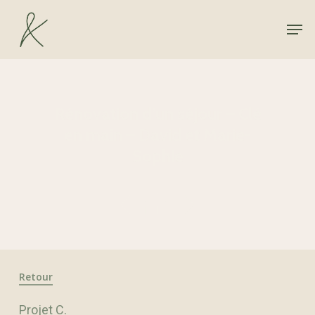
Hit enter to search or ESC to close
Rénovation d’un séjour – Clé
en main – David et Marie-
Sophie
Retour
Projet C.