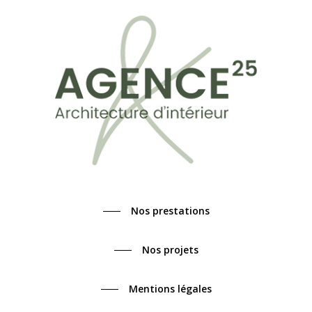
Nos prestations
Nos projets
Mentions légales