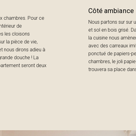
Côté ambiance
eux chambres. Pour ce
Nous partons sur sur u
ntérieur de
et sol en bois grisé. D
es les cloisons
la cuisine nous amèner
ur la pièce de vie,
avec des carreaux imit
 nous dirons adieu à
ponctué de papiers-pe
grande douche ! La
chambres, le joli papie
ppartement seront deux
trouvera sa place dans