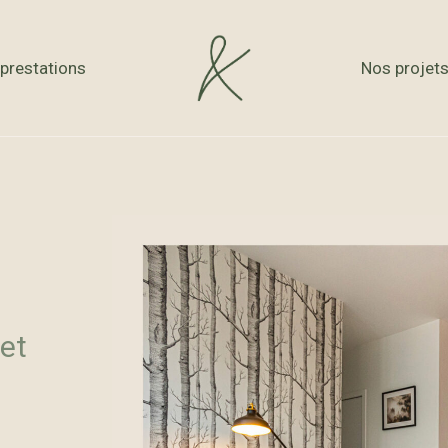
n d’un appartemen
prestations
Nos projet
n – Serge et Nath
et