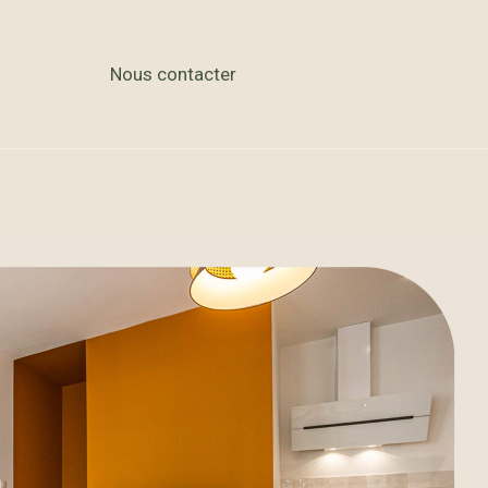
t – Clé en
s
Nous contacter
alie