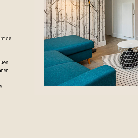
ent de
ques
nner
le