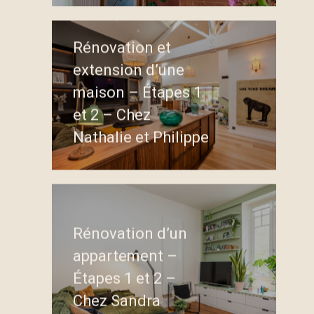
Rénovation et
extension d’une
maison – Étapes 1
et 2 – Chez
Nathalie et Philippe
Rénovation d’un
appartement –
Étapes 1 et 2 –
Chez Sandra