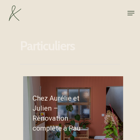
Hit enter to search or ESC to close
Particuliers
Chez Aurélie et
Julien –
Rénovation
complète à Pau